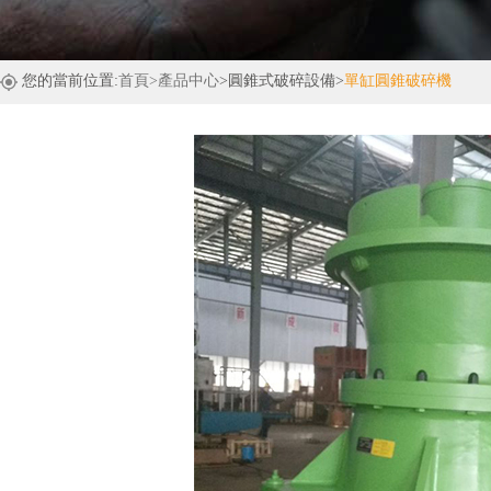
您的當前位置:
首頁
>產品中心
>圓錐式破碎設備>
單缸圓錐破碎機