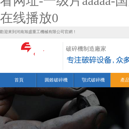
看网址-一级片aaaaa
在线播放0
歡迎來到河南旭盛重工機械有限公司官網！
破碎機制造廠家
首頁
圓錐破碎機
顎式破碎機
產